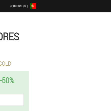
PORTUGAL (GL)
LORES
 GOLD
-50%