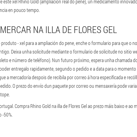
e este xel Rhino Gold (ampliación real do pene), un medicamento innova
tencia en pouco tempo.
MERCAR NA ILLA DE FLORES GEL
 produto - xel para a ampliación do pene, enche o formulario para que o n
igo. Deixa unha solicitude mediante o formulario de solicitude no sitio we
leto e número de teléfono). Nun futuro próximo, espera unha chamada do 
 poder entregalo rapidamente, segundo o pedido e a data para o momento
e a mercadoría despois de recibila por correo á hora especificada e recóll
edido. O prezo do envío dun paquete por correo ou mensaxería pode varia
atope.
Portugal. Compra Rhino Gold na illa de Flores Gel ao prezo máis baixo e ao m
o -50%.