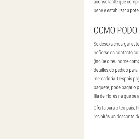
aconsellanlle que compr
pene e estabilizar a po
COMO PODO 
Se desexa encargar este
poñerse en contacto cont
(inclúe o teu nome comp
detalles do pedido para
mercadoría. Despois pagu
paquete, pode pagar o p
Illa de Flores na que se 
Oferta para o teu país: 
recibirás un desconto d