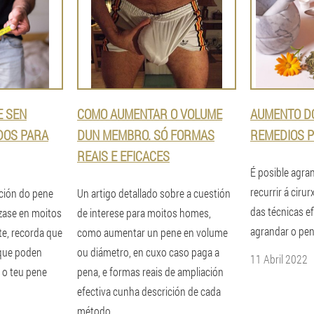
E SEN
COMO AUMENTAR O VOLUME
AUMENTO D
DOS PARA
DUN MEMBRO. SÓ FORMAS
REMEDIOS 
REAIS E EFICACES
É posible agra
recurrir á cirur
ción do pene
Un artigo detallado sobre a cuestión
das técnicas e
ízase en moitos
de interese para moitos homes,
agrandar o pen
te, recorda que
como aumentar un pene en volume
 que poden
ou diámetro, en cuxo caso paga a
11 Abril 2022
 o teu pene
pena, e formas reais de ampliación
efectiva cunha descrición de cada
método.