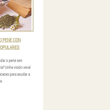
O PENE CON
POPULARES
ndar o pene sen
xía? Unha visión xeral
ficaces para axudar a
e.