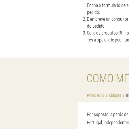
Encha o formulario de s
pedido.
E en breve un consultor
do pedido.
Colla os produtos Rhino
Tes a opción de pedir 
COMO ME
Rhino Gold
Cidades
Il
Por suposto, a perda de
Portugal, independentem