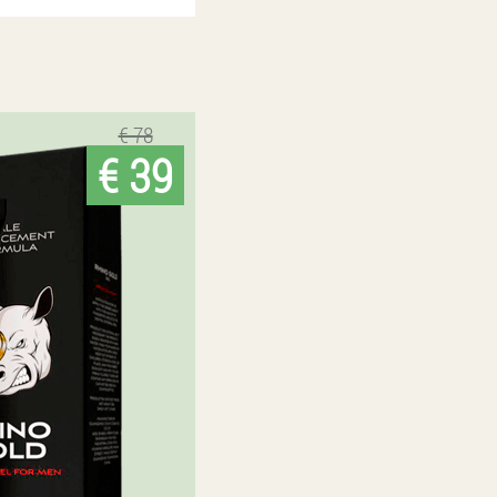
€ 78
€ 39