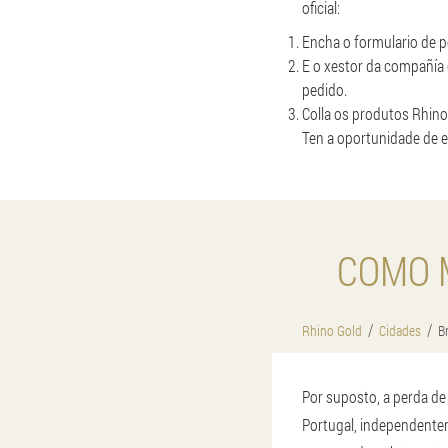
oficial:
Encha o formulario de p
E o xestor da compañía 
pedido.
Colla os produtos Rhino
Ten a oportunidade de e
COMO 
Rhino Gold
Cidades
B
Por suposto, a perda de
Portugal, independentem