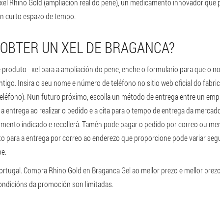
xel Rhino Gold (ampliación real do pene), un medicamento innovador que
nun curto espazo de tempo.
OBTER UN XEL DE BRAGANCA?
 produto - xel para a ampliación do pene, enche o formulario para que o n
tigo. Insira o seu nome e número de teléfono no sitio web oficial do fabri
eléfono). Nun futuro próximo, escolla un método de entrega entre un em
r a entrega ao realizar o pedido e a cita para o tempo de entrega da mercado
mento indicado e recollerá. Tamén pode pagar o pedido por correo ou me
to para a entrega por correo ao enderezo que proporcione pode variar seg
pe.
Portugal. Compra Rhino Gold en Braganca Gel ao mellor prezo e mellor prezo 
ondicións da promoción son limitadas.