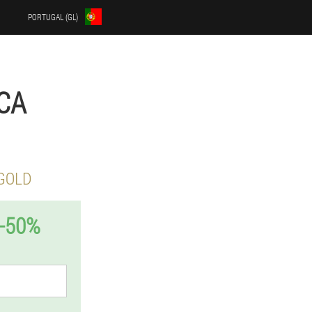
PORTUGAL (GL)
CA
 GOLD
-50%