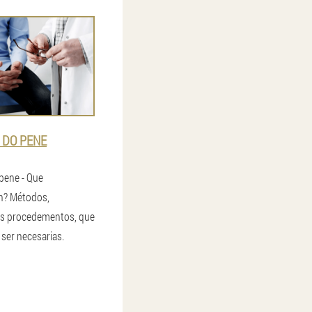
 DO PENE
pene - Que
en? Métodos,
os procedementos, que
ser necesarias.