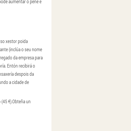
 pode aumentar o pene e
oso xestor poida
cante (inclúa o seu nome
pregado da empresa para
ría. Entón recibirá o
nsaxería despois da
undo a cidade de
(45 €).
Obteña un