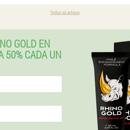
Todos os artigos
INO GOLD EN
 50% CADA UN
o