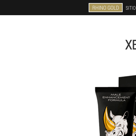
RHINO GOLD
SITIO
X