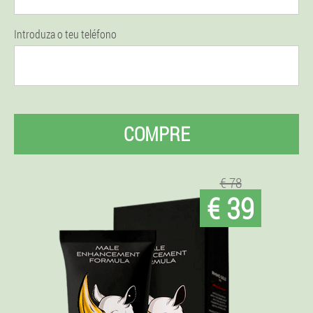
Introduza o teu teléfono
COMPRE
€ 78
€ 39