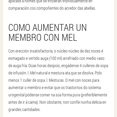
aplícase a homes que se intoleran individualmente en
comparación cos compoñentes do acredor das abellas.
COMO AUMENTAR UN
MEMBRO CON MEL
Con erección insatisfactoria, o núcleo núcleo de dez noces é
esmagado e vertido auga (100 ml) arrefriado con medio vaso
de auga fría. Dúas horas despois, engádense 4 culleres de sopa
de infusión. l. Mel natural e mestura ata que se disolva. Polo
menos 1 culler de sopa. l. Mesturas. O mel con noces para
aumentar o membro e evitar que os trastornos do sistema
urogenital pódense comer na súa forma pura (preferiblemente
antes de ir á cama). Non obstante, non confíe nunha delicia en
grandes cantidades.