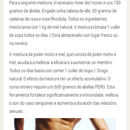
Para a seguinte mestura, é necesario moer dez noces e uns 100
gramos de abelás. Engade unha cabeza de allo, 50 gramos de
cadeiras de rosa e rosa Rhodiola. Todos os ingredientes
mestúranse con 1 kg de mel natural. A mestura tómase 1 culler
de sopa todos os días. l. Está almacenado nun lugar fresco ou
na neveira.
A mestura de polen mixto e mel, que consta de polen mixto e
mel, axudará a mellorar a eficacia e a aumentar un membro.
Todos os días basta con comer 1 culler de sopa. l. Droga
natural. O efecto da mestura ten un efecto acumulativo. O
curso enteiro require uns 600 gramos de abellas PERG. Esta
ferramenta fortalece significativamente a inmunidade, mellora
o son do vaso sanguíneo e aumenta a duración das relacións
sexuais.