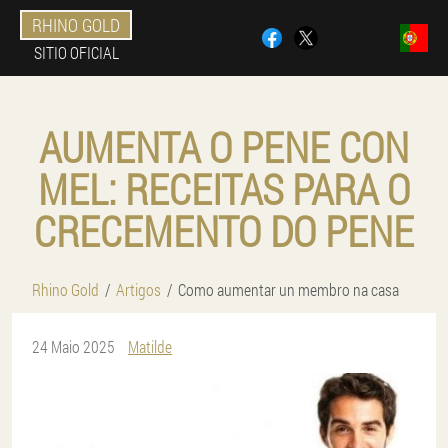
RHINO GOLD
SITIO OFICIAL
AUMENTA O PENE CON
MEL: RECEITAS PARA O
CRECEMENTO DO PENE
Rhino Gold
Artigos
Como aumentar un membro na casa
24 Maio 2025
Matilde