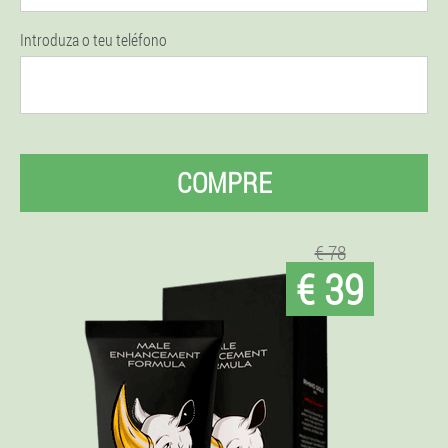
Introduza o teu teléfono
COMPRE
€ 78
€ 39