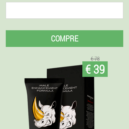
COMPRE
€ 78
€ 39