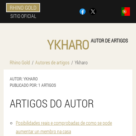
RHINO GOLD
SITIO OFICIAL
YKHARO
AUTOR DE ARTIGOS
Rhino Gold
Autores de artigos
Ykharo
AUTOR:
YKHARO
PUBLICADO POR:
1 ARTIGOS
ARTIGOS DO AUTOR
Posibilidades reais e comprobadas de como se pode
aumentar un membro na casa