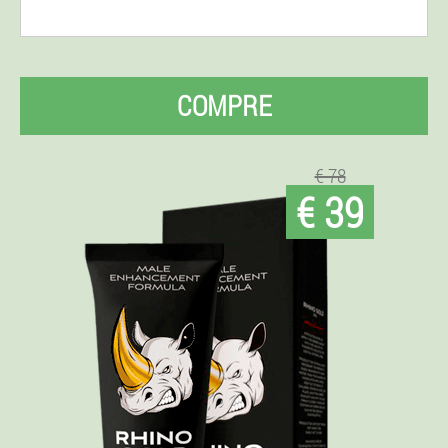
COMPRE
€ 78
€ 39