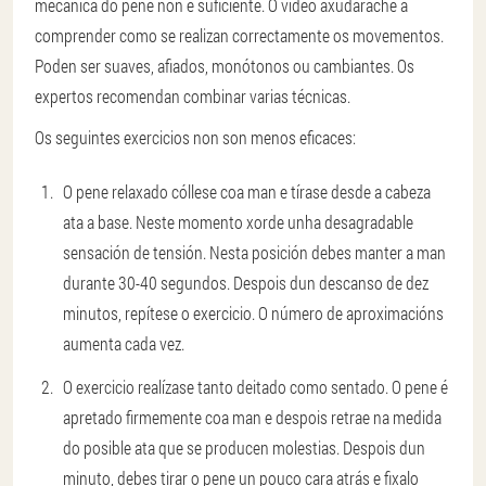
mecánica do pene non é suficiente. O vídeo axudarache a
comprender como se realizan correctamente os movementos.
Poden ser suaves, afiados, monótonos ou cambiantes. Os
expertos recomendan combinar varias técnicas.
Os seguintes exercicios non son menos eficaces:
O pene relaxado cóllese coa man e tírase desde a cabeza
ata a base. Neste momento xorde unha desagradable
sensación de tensión. Nesta posición debes manter a man
durante 30-40 segundos. Despois dun descanso de dez
minutos, repítese o exercicio. O número de aproximacións
aumenta cada vez.
O exercicio realízase tanto deitado como sentado. O pene é
apretado firmemente coa man e despois retrae na medida
do posible ata que se producen molestias. Despois dun
minuto, debes tirar o pene un pouco cara atrás e fixalo