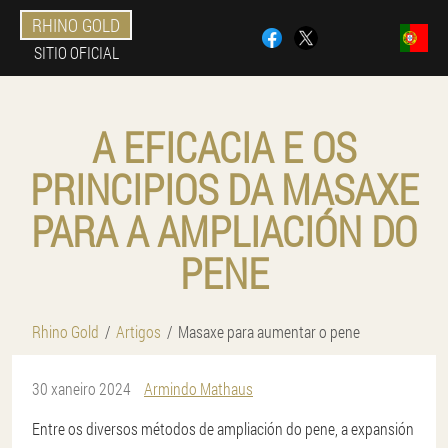
RHINO GOLD
SITIO OFICIAL
A EFICACIA E OS
PRINCIPIOS DA MASAXE
PARA A AMPLIACIÓN DO
PENE
Rhino Gold
Artigos
Masaxe para aumentar o pene
30 xaneiro 2024
Armindo Mathaus
Entre os diversos métodos de ampliación do pene, a expansión