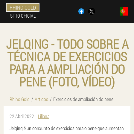
RHINO GOLD
SITIO OFICIAL
JELQING - TODO SOBRE A
TÉCNICA DE EXERCICIOS
PARA A AMPLIACIÓN DO
PENE (FOTO, VÍDEO)
Rhino Gold
Artigos
Exercicios de ampliación do pene
22 Abril 2022
Liliana
Jelqing é un conxunto de exercicios para o pene que aumentan