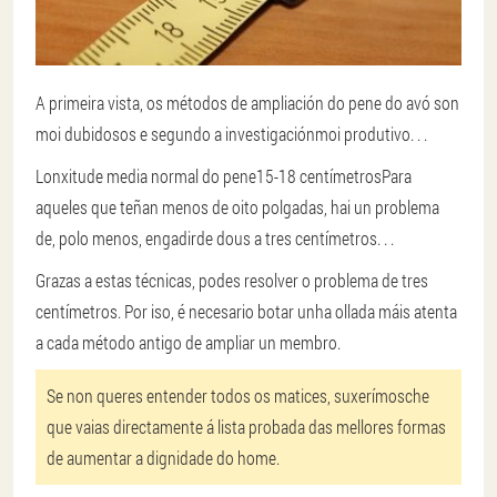
A primeira vista, os métodos de ampliación do pene do avó son
moi dubidosos e segundo a investigación
moi produtivo
. . .
Lonxitude media normal do pene
15-18 centímetros
Para
aqueles que teñan menos de oito polgadas, hai un problema
de, polo menos, engadir
de dous a tres centímetros
. . .
Grazas a estas técnicas, podes resolver o problema de tres
centímetros. Por iso, é necesario botar unha ollada máis atenta
a cada método antigo de ampliar un membro.
Se non queres entender todos os matices, suxerímosche
que vaias directamente á lista probada das mellores formas
de aumentar a dignidade do home.