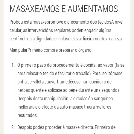
MASAXEAMOS E AUMENTAMOS
Probou esta masaxe
promove o crecemento dos tecidos
A nivel
celular, as intervencións regulares poden engadir algúns
centímetros á dignidade e incluso elevar lixeiramente a cabeza.
Manipular
Primeiro cómpre preparar o órgano
::
O primeiro paso do procedemento é cociñar ao vapor (faise
para relaxar o tecido e facilitar o traballo). Para iso, tómase
unha servilleta suave, humedécese nun cociñeiro de
herbas quente e aplícase ao pene durante uns segundos.
Despois desta manipulación, a circulación sanguínea
mellorará e o efecto da auto-masaxe traerá mellores
resultados.
Despois podes proceder á masaxe directa. Primeiro de