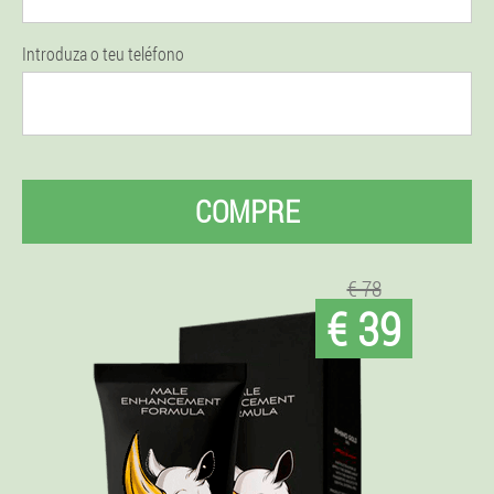
Introduza o teu teléfono
COMPRE
€ 78
€ 39