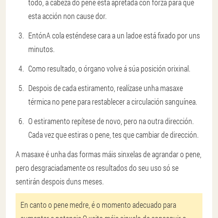
todo, a cabeza do pene está apretada con forza para que
esta acción non cause dor.
Entón
A cola esténdese cara a un lado
e está fixado por uns
minutos.
Como resultado, o órgano volve á súa posición orixinal.
Despois de cada estiramento, realízase unha masaxe
térmica no pene para restablecer a circulación sanguínea.
O estiramento repítese de novo, pero na outra dirección.
Cada vez que estiras o pene, tes que cambiar de dirección.
A masaxe é unha das formas máis sinxelas de agrandar o pene,
pero desgraciadamente os resultados do seu uso só se
sentirán despois duns meses.
En canto o pene medre, é o momento adecuado para