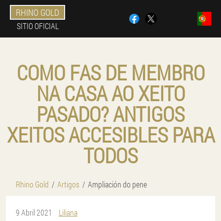
RHINO GOLD
SITIO OFICIAL
COMO FAS DE MEMBRO
NA CASA AO XEITO
PASADO? ANTIGOS
XEITOS ACCESIBLES PARA
TODOS
Rhino Gold
Artigos
Ampliación do pene
9 Abril 2021
Liliana